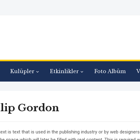
Kulüpler
Etkinlikler
Foto Albüm
V
lip Gordon
xt is text that is used in the publishing industry or by web designers
e space which will later be filled with real content. This is required 