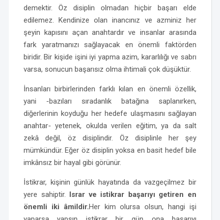
demektir. Öz disiplin olmadan hiçbir başarı elde
edilemez. Kendinize olan inancınız ve azminiz her
şeyin kapısını açan anahtardır ve insanlar arasında
fark yaratmanızı sağlayacak en önemli faktörden
biridir. Bir kişide işini iyi yapma azim, kararlılığı ve sabrı
varsa, sonucun başarısız olma ihtimali çok düşüktür.
İnsanları birbirlerinden farklı kılan en önemli özellik,
yani -bazıları sıradanlık batağına saplanırken,
diğerlerinin koyduğu her hedefe ulaşmasını sağlayan
anahtar- yetenek, okulda verilen eğitim, ya da salt
zekâ değil, öz disiplindir. Öz disiplinle her şey
mümkündür. Eğer öz disiplin yoksa en basit hedef bile
imkânsız bir hayal gibi görünür.
İstikrar, kişinin günlük hayatında da vazgeçilmez bir
yere sahiptir.
Israr ve istikrar başarıyı getiren en
önemli iki âmildir.
Her kim olursa olsun, hangi işi
yaparsa yapsın istikrar bir gün ona başarıyı