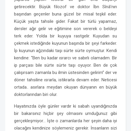
getirecektir. Büyük filozof ve doktor İbn Sînâ’nın
başından geçenler buna güzel bir misal teşkil eder.
Küçük yaşta tahsile gider. Fakat bir türlü yapamaz,
dersler ağır gelir ve eğitimine son vererek o beldeyi
terk eder. Yolda bir kuyuya rastgelir. Kuyudan su
çekmek istediğinde kuyunun başında bir şeyi farkeder.
İp kuyunun ağzındaki taşı sürte sürte oymuştur. Kendi
kendine: “Ben bu kadar ısrarcı ve sabırlı olamadım. Bir
ip parçası bile sürte sürte taşı oyuyor. Ben de çok
çalışırsam zamanla bu ilmin üstesinden gelirim” der ve
döner tahsiline ısrarla, istikrarla devam eder. Neticesi
ortada.. asırlara meydan okuyan dünyanın en büyük
doktorlarından biri olur.
Hayatınızda öyle günler vardır ki sabah uyandığınızda
bir bakarsınız hiçbir şey olmasını umduğunuz gibi
gerçekleşmiyor… İşte o zamanlarda her şeyin daha iyi
olacağını kendinize söylemeniz gerekir. İnsanların sizi