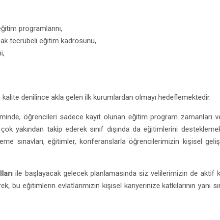
ğitim programlarını,
cak tecrübeli eğitim kadrosunu,
i,
e kalite denilince akla gelen ilk kurumlardan olmayı hedeflemektedir.
iminde, öğrencileri sadece kayıt olunan eğitim program zamanları ve 
i çok yakından takip ederek sınıf dışında da eğitimlerini desteklemek
me sınavları, eğitimler, konferanslarla öğrencilerimizin kişisel geli
ları
ile başlayacak gelecek planlamasında siz velilerimizin de aktif ka
 bu eğitimlerin evlatlarımızın kişisel kariyerinize katkılarının yanı sı