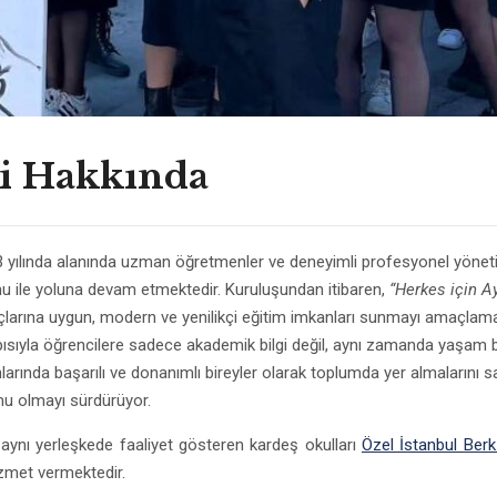
ji Hakkında
3 yılında alanında uzman öğretmenler ve deneyimli profesyonel yöneti
zyonu ile yoluna devam etmektedir. Kuruluşundan itibaren,
“Herkes için Ay
açlarına uygun, modern ve yenilikçi eğitim imkanları sunmayı amaçlama
pısıyla öğrencilere sadece akademik bilgi değil, aynı zamanda yaşam b
larında başarılı ve donanımlı bireyler olarak toplumda yer almalarını 
umu olmayı sürdürüyor.
ynı yerleşkede faaliyet gösteren kardeş okulları
Özel İstanbul Ber
zmet vermektedir.