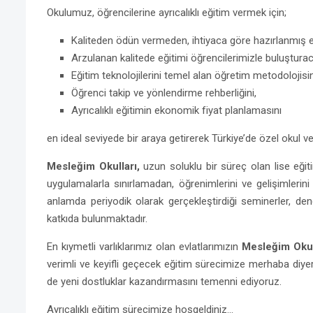
Okulumuz, öğrencilerine ayrıcalıklı eğitim vermek için;
Kaliteden ödün vermeden, ihtiyaca göre hazırlanmış e
Arzulanan kalitede eğitimi öğrencilerimizle buluştura
Eğitim teknolojilerini temel alan öğretim metodolojisin
Öğrenci takip ve yönlendirme rehberliğini,
Ayrıcalıklı eğitimin ekonomik fiyat planlamasını
en ideal seviyede bir araya getirerek Türkiye’de özel okul v
Mesleğim Okulları,
uzun soluklu bir süreç olan lise eğit
uygulamalarla sınırlamadan, öğrenimlerini ve gelişimlerin
anlamda periyodik olarak gerçekleştirdiği seminerler, dene
katkıda bulunmaktadır.
En kıymetli varlıklarımız olan evlatlarımızın
Mesleğim Okul
verimli ve keyifli geçecek eğitim sürecimize merhaba diyerek,
de yeni dostluklar kazandırmasını temenni ediyoruz.
Ayrıcalıklı eğitim sürecimize hoşgeldiniz…