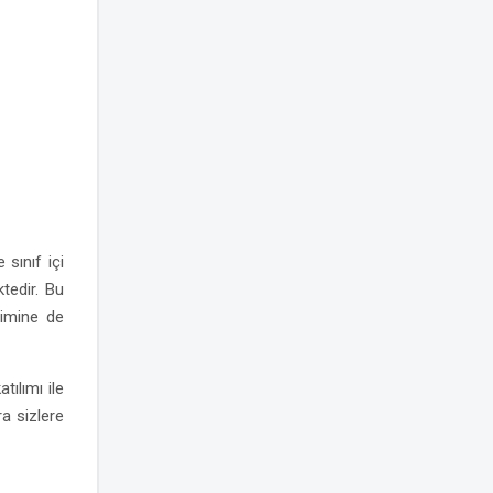
sınıf içi
tedir. Bu
şimine de
tılımı ile
ra sizlere