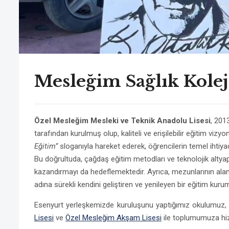
Mesleğim Sağlık Kole
Özel Mesleğim Mesleki ve Teknik Anadolu Lisesi
, 201
tarafından kurulmuş olup, kaliteli ve erişilebilir eğitim vi
Eğitim”
sloganıyla hareket ederek, öğrencilerin temel ihtiy
Bu doğrultuda, çağdaş eğitim metodları ve teknolojik altya
kazandırmayı da hedeflemektedir. Ayrıca, mezunlarının alan
adına sürekli kendini geliştiren ve yenileyen bir eğitim kur
Esenyurt yerleşkemizde kuruluşunu yaptığımız okulumuz, a
Lisesi
ve
Özel Mesleğim Akşam Lisesi
ile toplumumuza hi