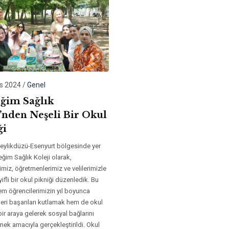
s 2024
/
Genel
ğim Sağlık
i’nden Neşeli Bir Okul
ği
Beylikdüzü-Esenyurt bölgesinde yer
ğim Sağlık Koleji olarak,
imiz, öğretmenlerimiz ve velilerimizle
yifli bir okul pikniği düzenledik. Bu
hem öğrencilerimizin yıl boyunca
eri başarıları kutlamak hem de okul
bir araya gelerek sosyal bağlarını
ek amacıyla gerçekleştirildi. Okul