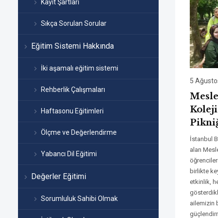
Kayıt Şartları
Sıkça Sorulan Sorular
Eğitim Sistemi Hakkında
İki aşamalı eğitim sistemi
5 Ağusto
Rehberlik Çalışmaları
Mesle
Kolej
Haftasonu Eğitimleri
Pikni
Ölçme ve Değerlendirme
İstanbul 
alan Mesle
Yabancı Dil Eğitimi
öğrenciler
birlikte ke
Değerler Eğitimi
etkinlik, 
gösterdikl
Sorumluluk Sahibi Olmak
ailemizin 
güçlendirm