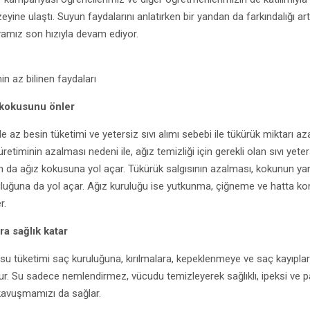
zeyine ulaştı. Suyun faydalarını anlatırken bir yandan da farkındalığı art
mız son hızıyla devam ediyor.
n az bilinen faydaları
 kokusunu önler
e az besin tüketimi ve yetersiz sıvı alımı sebebi ile tükürük miktarı azal
retiminin azalması nedeni ile, ağız temizliği için gerekli olan sıvı yeters
 da ağız kokusuna yol açar. Tükürük salgısının azalması, kokunun yan
uluğuna da yol açar. Ağız kuruluğu ise yutkunma, çiğneme ve hatta k
r.
ra sağlık katar
 su tüketimi saç kuruluğuna, kırılmalara, kepeklenmeye ve saç kayıplar
ur. Su sadece nemlendirmez, vücudu temizleyerek sağlıklı, ipeksi ve p
kavuşmamızı da sağlar.