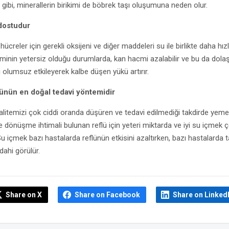
ı gibi, minerallerin birikimi de böbrek taşı oluşumuna neden olur.
 dostudur
hücreler için gerekli oksijeni ve diğer maddeleri su ile birlikte daha hızlı
iminin yetersiz olduğu durumlarda, kan hacmi azalabilir ve bu da dola
 olumsuz etkileyerek kalbe düşen yükü artırır.
ünün en doğal tedavi yöntemidir
litemizi çok ciddi oranda düşüren ve tedavi edilmediği takdirde yem
 dönüşme ihtimali bulunan reflü için yeteri miktarda ve iyi su içmek 
Su içmek bazı hastalarda reflünün etkisini azaltırken, bazı hastalard
dahi görülür.
Share on X
Share on Facebook
Share on Linked