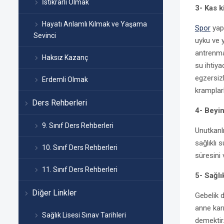
İstikrarlı Olmak
3- Kas k
Hayatı Anlamlı Kılmak ve Yaşama
Spor
yapa
Sevinci
uyku ve y
antrenman
Haksız Kazanç
su ihtiy
egzersiz
Erdemli Olmak
kramplarl
Ders Rehberleri
4- Beyin
9. Sınıf Ders Rehberleri
Unutkanlı
sağlıklı 
10. Sınıf Ders Rehberleri
süresini
11. Sınıf Ders Rehberleri
5- Sağlı
Diğer Linkler
Gebelik 
anne karn
Sağlık Lisesi Sınav Tarihleri
demektir.