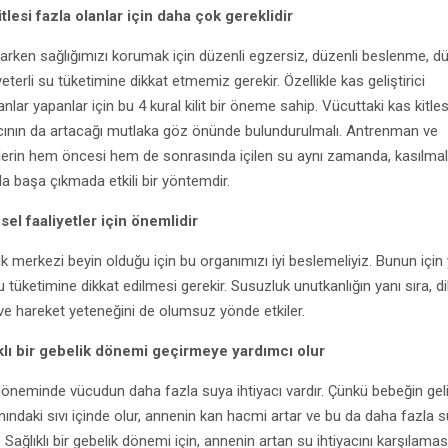
itlesi fazla olanlar için daha çok gereklidir
rken sağlığımızı korumak için düzenli egzersiz, düzenli beslenme, dü
eterli su tüketimine dikkat etmemiz gerekir. Özellikle kas geliştirici
lar yapanlar için bu 4 kural kilit bir öneme sahip. Vücuttaki kas kitles
acının da artacağı mutlaka göz önünde bulundurulmalı. Antrenman ve
lerin hem öncesi hem de sonrasında içilen su aynı zamanda, kasılmal
a başa çıkmada etkili bir yöntemdir.
sel faaliyetler için önemlidir
k merkezi beyin olduğu için bu organımızı iyi beslemeliyiz. Bunun için 
su tüketimine dikkat edilmesi gerekir. Susuzluk unutkanlığın yanı sıra, d
 ve hareket yeteneğini de olumsuz yönde etkiler.
klı bir gebelik dönemi geçirmeye yardımcı olur
döneminde vücudun daha fazla suya ihtiyacı vardır. Çünkü bebeğin gel
ındaki sıvı içinde olur, annenin kan hacmi artar ve bu da daha fazla su
 Sağlıklı bir gebelik dönemi için, annenin artan su ihtiyacını karşılaması