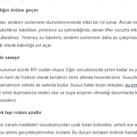
zlığın önüne geçer
inler, sindirim sisteminin düzenlenmesinde etkin bir rol oynar. Ancak n
 tüketilirse tüketilsin, yeterince su içilmediğinde, alınan lifler vücutta etk
ullanılmaz. Yetersiz su tüketimi, sindirim sisteminin daha az çalışmas
ı olarak kabızlığa yol açar.
le savaşır
kusunun yüzde 85’i sudan oluşur. Eğer vücudunuzda yeteri kadar su 
n hem de fiziksel olarak kendinizi stres altında hissedersiniz. Susuz
mamızın sebebi de aslında budur. Susuz kalan beyin dokuları,
su iç
bir istek duymamıza neden olur ve suya erişimin olmadığı durumlarda 
ssederiz.
k taşı riskini azaltır
ve zararlı maddeleri vücudumuzdan uzak tutan böbrekler, yeterli sıvı a
bu işlemi gerçekleştirmekte zorlanır. Bu durum birtakım böbrek hastal