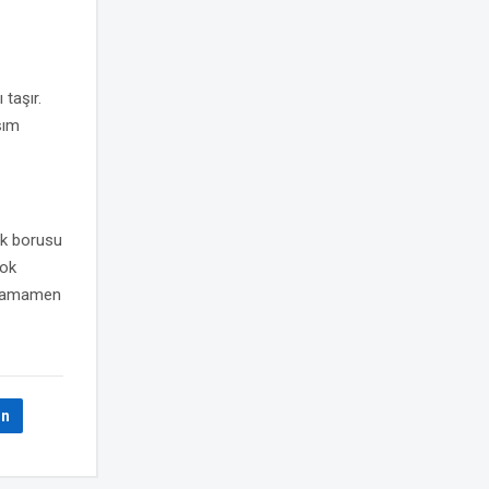
 taşır.
şım
ek borusu
çok
a tamamen
In