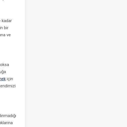
e kadar
in bir
ına ve
yoksa
luğa
mek
için
kendimizi
lınmadığı
ıklarına