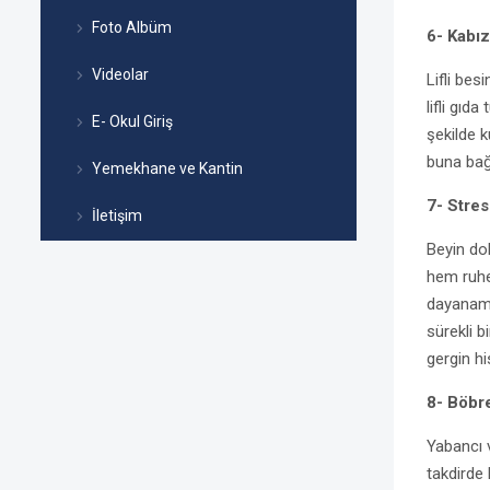
Foto Albüm
6- Kabı
Videolar
Lifli bes
lifli gıda
E- Okul Giriş
şekilde k
buna bağl
Yemekhane ve Kantin
7- Stres
İletişim
Beyin do
hem ruhe
dayanama
sürekli 
gergin hi
8- Böbre
Yabancı 
takdirde 