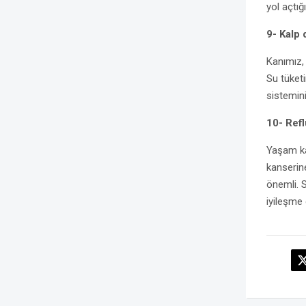
yol açtığ
9- Kalp
Kanımız, 
Su tüket
sistemini
10- Refl
Yaşam ka
kanserine
önemli. 
iyileşme 