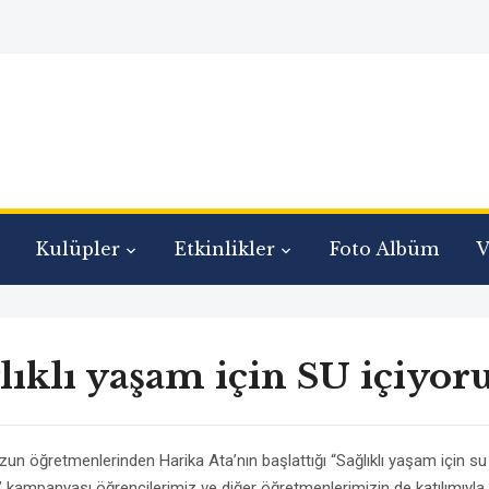
Kulüpler
Etkinlikler
Foto Albüm
V
lıklı yaşam için SU içiyo
un öğretmenlerinden Harika Ata’nın başlattığı “Sağlıklı yaşam için su
 kampanyası öğrencilerimiz ve diğer öğretmenlerimizin de katılımıyla b