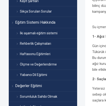
Kayıt Şartları
bilinç dü
Sıkça Sorulan Sorular
kampanya
Eğitim Sistemi Hakkında
Su içmeni
İki aşamalı eğitim sistemi
1- Ağız
Rehberlik Çalışmaları
Gün içind
Tükürük ü
Haftasonu Eğitimleri
Bu durum
ağız kur
Ölçme ve Değerlendirme
bile etkile
Yabancı Dil Eğitimi
2- Saçla
Değerler Eğitimi
Yetersiz
sebep ol
Sorumluluk Sahibi Olmak
saçlara 