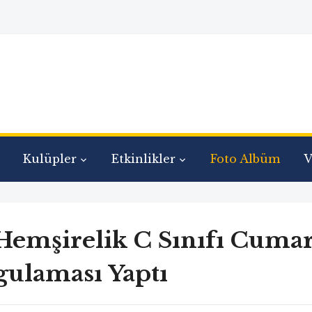
Kulüpler
Etkinlikler
Foto Albüm
V
Hemşirelik C Sınıfı Cuma
ulaması Yaptı